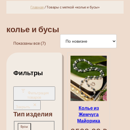
Главная
/ Товары с меткой «колье и бусы»
колье и бусы
Сортировка:
Показаны все (7)
самые
недавние
Фильтры
Фильтрация
товаров
Закрыть
Колье из
Тип изделия
Жемчуга
Майорика
Тип
Бусы
изделия