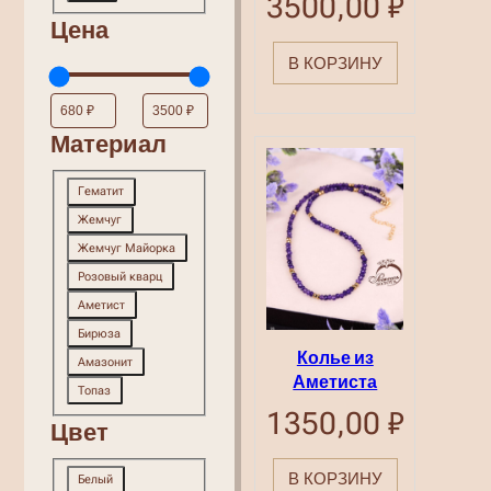
3500,00
₽
Цена
В КОРЗИНУ
Материал
Материал
Гематит
Жемчуг
Жемчуг Майорка
Розовый кварц
Аметист
Бирюза
Колье из
Амазонит
Аметиста
Топаз
1350,00
₽
Цвет
Цвет
В КОРЗИНУ
Белый