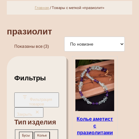
Главная
/ Товары с меткой «празиолит»
празиолит
Сортировка:
Показаны все (3)
самые
недавние
Фильтры
Фильтрация
товаров
Закрыть
Колье аметист
Тип изделия
с
празиолитами
Тип
Бусы
Колье
изделия