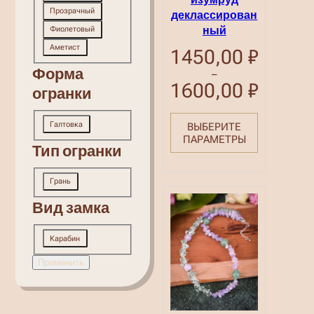
Прозрачный
деклассирован
ный
Фиолетовый
Аметист
1450,00
₽
Форма
–
1600,00
₽
Диапазон
огранки
цен:
1450,00 ₽
Форма
–
Галтовка
ВЫБЕРИТЕ
огранки
1600,00 ₽
ПАРАМЕТРЫ
Тип огранки
Тип
Грань
огранки
Вид замка
Вид
Карабин
замка
Применить