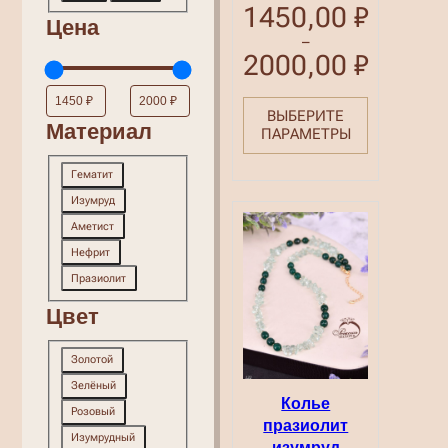
1450,00
₽
Цена
–
2000,00
₽
Диапазон
цен:
1450,00 ₽
–
ВЫБЕРИТЕ
Материал
2000,00 ₽
ПАРАМЕТРЫ
Материал
Гематит
Изумруд
Аметист
Нефрит
Празиолит
Цвет
Цвет
Золотой
Зелёный
Колье
Розовый
празиолит
Изумрудный
изумруд