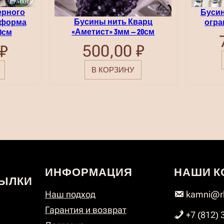
ерного
Бусин
Бусины нить Кварц
 форма
огра
«Аметист» 3мм — 20см
0см
500,00
₽
₽
В КОРЗИНУ
ИНФОРМАЦИЯ
НАШИ К
ЫЛКИ
Наш подход
kamni@rk
Гарантия и возврат
+7 (812) 