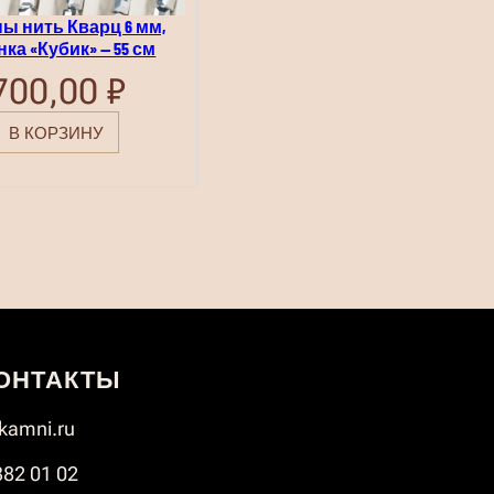
ы нить Кварц 6 мм,
нка «Кубик» — 55 см
700,00
₽
В КОРЗИНУ
ОНТАКТЫ
amni.ru
382 01 02