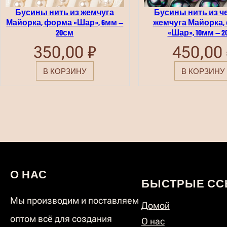
Бусины нить из жемчуга
Бусины нить из ч
Майорка, форма «Шар», 6мм —
жемчуга Майорка,
20см
«Шар», 10мм — 2
350,00
₽
450,00
В КОРЗИНУ
В КОРЗИНУ
О НАС
БЫСТРЫЕ СС
Мы производим и поставляем
Домой
оптом всё для создания
О нас