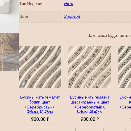
Тип Изделия
Нить
Цвет
Золотой
Вам также будет инте
Бусины нить гематит
Бусины нить гематит
Бусин
Square, цвет
Шестигранный, цвет
К
«Серебристый»,
«Серебристый»,
«Сере
3х1мм, 40-42см
6х1мм, 40-42см
900,00
₽
900,00
₽