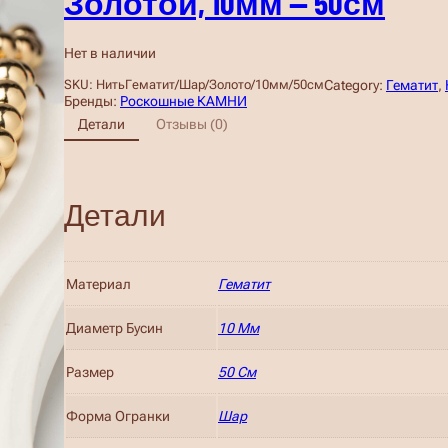
Золотой, 10мм — 50см
Нет в наличии
Category:
Гематит
, 
SKU:
НитьГематит/Шар/Золото/10мм/50см
Бренды:
Роскошные КАМНИ
Детали
Отзывы (0)
Детали
Материал
Гематит
Диаметр Бусин
10 Мм
Размер
50 См
Форма Огранки
Шар