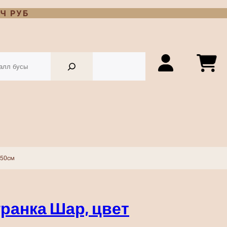
Ч РУБ
 50см
гранка Шар, цвет