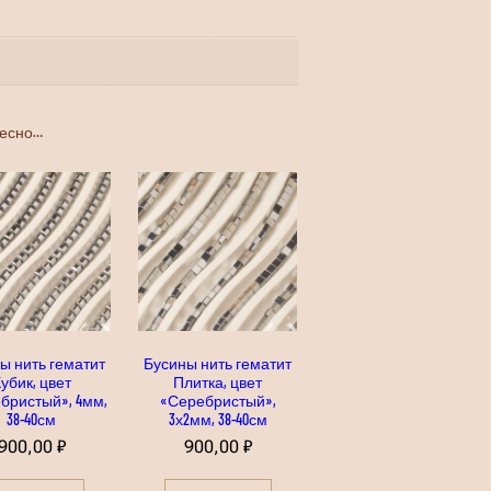
ресно…
ы нить гематит
Бусины нить гематит
убик, цвет
Плитка, цвет
бристый», 4мм,
«Серебристый»,
38-40см
3х2мм, 38-40см
900,00
₽
900,00
₽