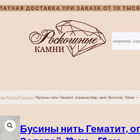
ЛАТНАЯ ДОСТАВКА ПРИ ЗАКАЗЕ ОТ 10 ТЫСЯ
S
e
a
r
c
h
ная
/
Нити
/
Гематит
/ Бусины нить Гематит, огранка Шар, цвет Золотой, 10мм —
Бусины нить Гематит, о