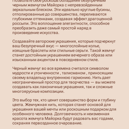
Позвольте себе роскошь обладания безупречным
с
черным жемчугом Майорка с непревзойденным
и
зеркальным блеском. Эти идеально круглые бусины,
н
отполированные до совершенства, переливаются
ы
глубокими оттенками, создавая эффект драгоценной
н
россыпи. Это воплощение элегантности, способное
и
преобразить даже самый простой наряд в
т
произведение искусства.
ь
и
Создавайте авторские украшения, которые подчеркнут
з
ваш безупречный вкус — многослойные колье,
ч
изящные браслеты или стильные серьги. Такой жемчуг
е
станет достойным украшением вечернего образа или
р
изысканным акцентом в повседневном стиле.
н
о
Черный жемчуг во все времена считался символом
г
мудрости и утонченности , талисманом , приносящим
о
своему владельцу внутреннюю гармонию. Нить дает
ж
неограниченный простор для творчества — вы можете
е
создавать как лаконичные украшения, так и сложные
м
многоярусные композиции.
ч
у
Это выбор тех, кто ценит совершенство форм и глубину
г
цвета. Жемчужная нить, которая станет основой для
а
украшения вашей мечты или роскошным подарком для
М
особенного человека. Долговечность и неизменная
а
красота жемчуга Майорка будут радовать вас годами,
й
сохраняя первозданное очарование.
о