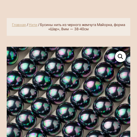
Главная
/
Нити
/ Бусины нить из черного жемчуга Майорка, форма
«Шар», 8мм — 38-40см