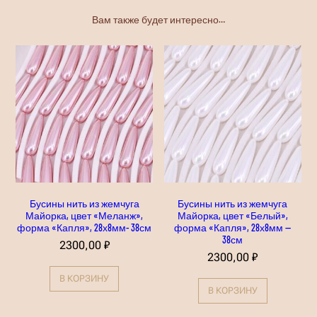
р
к
Вам также будет интересно…
а
,
ф
о
р
м
а
"
Ш
а
р
"
,
8
м
м
Бусины нить из жемчуга
Бусины нить из жемчуга
—
Майорка, цвет «Меланж»,
Майорка, цвет «Белый»,
3
форма «Капля», 28х8мм- 38см
форма «Капля», 28х8мм —
8
38см
-
2300,00
₽
4
2300,00
₽
0
с
В КОРЗИНУ
м
В КОРЗИНУ