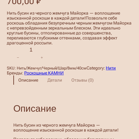
700,00
₽
Нить бусин из черного жемчуга Майорка — воплощение
изысканной роскоши в каждой детали!Позвольте себе
роскошь обладания безупречным черным жемчугом Майорка
с непревзойденным зеркальным блеском. Эти идеально
круглые бусины, отполированные до совершенства,
переливаются глубокими оттенками, создавая эффект
драгоценной россыпи.
К
о
−
+
л
и
Category:
Нити
SKU:
Нить/Жемчуг/Черный/Шар/8мм/40см
ч
Бренды:
Роскошные КАМНИ
е
Описание
Детали
Отзывы (0)
с
т
в
о
т
Описание
о
в
а
р
Нить бусин из черного жемчуга Майорка —
а
воплощение изысканной роскоши в каждой детали!
Б
у