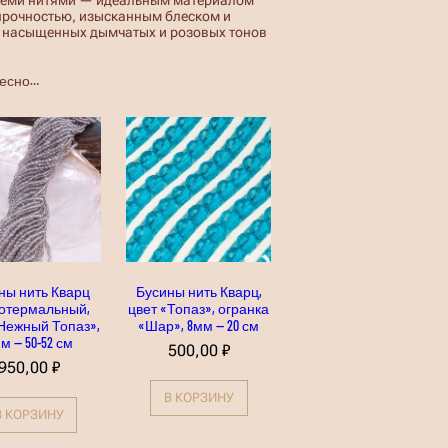
 прочностью, изысканным блеском и
о насыщенных дымчатых и розовых тонов
ресно…
ны нить Кварц
Бусины нить Кварц,
отермальный,
цвет «Топаз», огранка
«Нежный Топаз»,
«Шар», 8мм — 20 см
м — 50-52 см
500,00
₽
950,00
₽
В КОРЗИНУ
В КОРЗИНУ