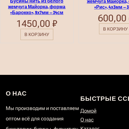
Бусины нить из белого
жемчуга Майорка,
жемчуга Майорка, форма
«Рис», 4х3мм — 
«Барокко», 9х7мм — 34см
600,00
1450,00
₽
В КОРЗИНУ
В КОРЗИНУ
О НАС
БЫСТРЫЕ СС
Мы производим и поставляем
Домой
оптом всё для создания
О нас
Каталог
бижутерии: бусины, фурнитуру