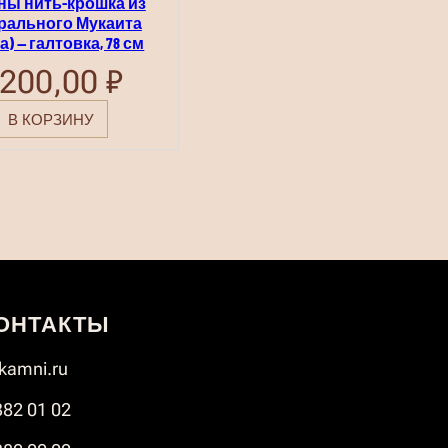
ны нить-крошка из
рального Мукаита
) — галтовка, 78 см
200,00
₽
В КОРЗИНУ
ОНТАКТЫ
amni.ru
382 01 02