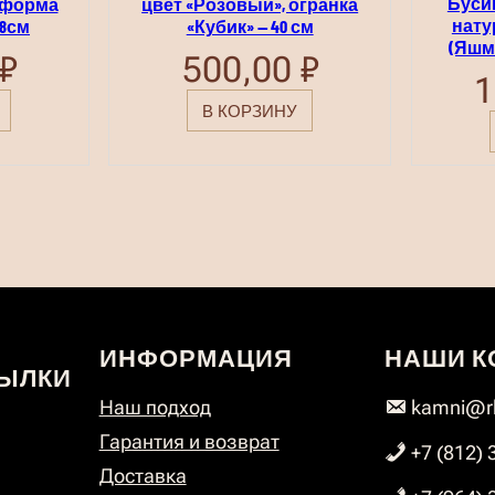
Буси
 форма
цвет «Розовый», огранка
нату
38см
«Кубик» — 40 см
(Яшма
₽
500,00
₽
1
В КОРЗИНУ
ИНФОРМАЦИЯ
НАШИ К
ЫЛКИ
Наш подход
kamni@rk
Гарантия и возврат
+7 (812) 
Доставка