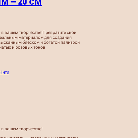
м — 20 см
 в вашем творчестве!Превратите свои
деальным материалом для создания
изысканным блеском и богатой палитрой
чатых и розовых тонов
Нити
 в вашем творчестве!
рцеми нитями — идеальным материалом