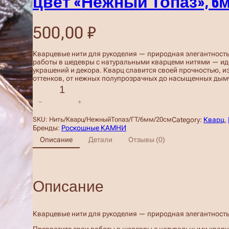
цвет «Нежный Топаз», 6м
500,00
₽
Кварцевые нити для рукоделия — природная элегантность
работы в шедевры с натуральными кварцеми нитями — и
украшений и декора. Кварц славится своей прочностью, 
оттенков, от нежных полупрозрачных до насыщенных дым
К
о
−
+
л
и
Category:
Кварц
, 
SKU:
Нить/Кварц/НежныйТопаз/ГТ/6мм/20см
ч
Бренды:
Роскошные КАМНИ
е
Описание
Детали
Отзывы (0)
с
т
в
о
т
Описание
о
в
а
р
Кварцевые нити для рукоделия — природная элегантность
а
Б
Превратите свои работы в шедевры с натуральными ква