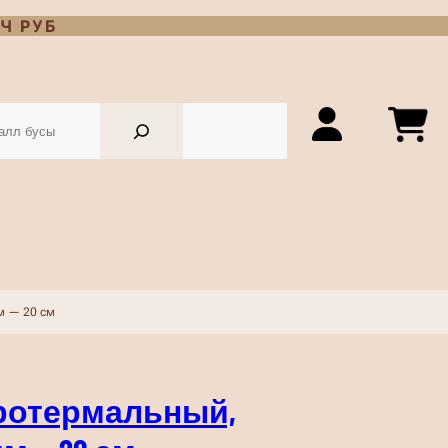
Ч РУБ
м — 20 см
ротермальный,