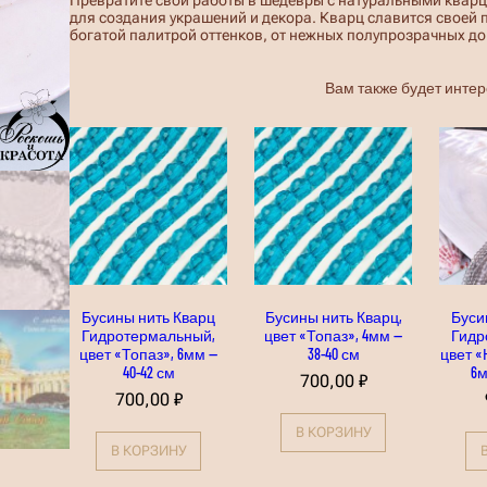
у
для создания украшений и декора. Кварц славится своей
с
богатой палитрой оттенков, от нежных полупрозрачных д
и
н
ы
Вам также будет инте
н
и
т
ь
К
в
а
р
ц
Г
и
д
р
Бусины нить Кварц
Бусины нить Кварц,
Буси
о
Гидротермальный,
цвет «Топаз», 4мм —
Гидр
т
цвет «Топаз», 6мм —
38-40 см
цвет 
е
40-42 см
6м
р
700,00
₽
м
700,00
₽
а
л
В КОРЗИНУ
ь
В КОРЗИНУ
н
ы