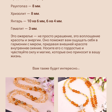
т
Раухтопаз —
8 мм
.
я
н
Хризолит —
8 мм
.
т
а
Янтарь —
10 на 6 мм, 6 на 4 мм
.
р
ь
Гематит —
3 мм
.
/
О
Это ожерелье — не просто украшение, это воплощение
ж
красоты и энергии. Оно поможет вам ощущать себя в
е
гармонии с миром, придавая внешней красоте
р
внутреннее сияние. Носите его с гордостью и
е
чувствуйте силу и магию, которые оно приносит в вашу
л
жизнь.
ь
е
и
Вам также будет интересно…
з
н
а
т
у
р
а
л
ь
н
ы