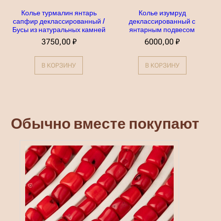
л
–
ь
Колье турмалин янтарь
Колье изумруд
4
к
сапфир деклассированный /
деклассированный с
0
о
Бусы из натуральных камней
янтарным подвесом
0
в
0
3750,00
₽
6000,00
₽
а
,
р
0
и
0
В КОРЗИНУ
В КОРЗИНУ
а
ц
₽
и
й
.
О
п
Обычно вместе покупают
ц
и
и
м
о
ж
н
о
в
ы
б
р
а