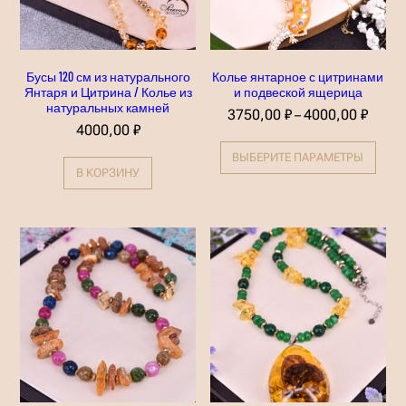
х
к
а
м
н
Бусы 120 см из натурального
Колье янтарное с цитринами
е
Янтаря и Цитрина / Колье из
и подвеской ящерица
й
натуральных камней
Д
3750,00
₽
4000,00
₽
–
и
4000,00
₽
Э
а
т
п
ВЫБЕРИТЕ ПАРАМЕТРЫ
о
а
В КОРЗИНУ
т
з
т
о
о
н
в
ц
а
е
р
н
и
:
м
3
е
7
е
5
т
0
н
,
е
0
с
0
к
о
₽