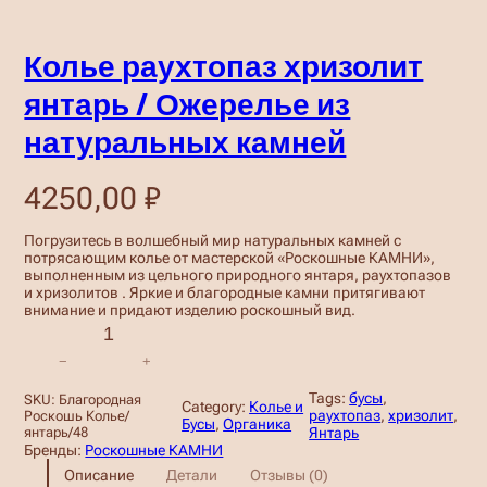
Колье раухтопаз хризолит
янтарь / Ожерелье из
натуральных камней
4250,00
₽
Погрузитесь в волшебный мир натуральных камней с
потрясающим колье от мастерской «Роскошные КАМНИ»,
выполненным из цельного природного янтаря, раухтопазов
и хризолитов . Яркие и благородные камни притягивают
внимание и придают изделию роскошный вид.
К
о
−
+
л
и
Tags:
бусы
, 
SKU:
Благородная
Category:
Колье и
ч
раухтопаз
, 
хризолит
, 
Роскошь Колье/
Бусы
, 
Органика
е
янтарь/48
Янтарь
с
Бренды:
Роскошные КАМНИ
т
Описание
Детали
Отзывы (0)
в