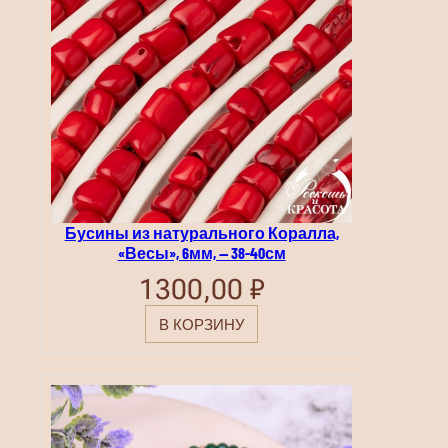
т
ь
н
а
с
т
р
а
н
и
ц
е
т
о
в
Бусины из натурального Коралла,
а
«Весы», 6мм, — 38-40см
р
а
1300,00
₽
.
В КОРЗИНУ