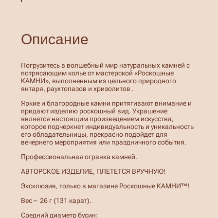
о
т
о
в
Описание
а
р
а
К
Погрузитесь в волшебный мир натуральных камней с
о
потрясающим колье от мастерской «Роскошные
л
КАМНИ», выполненным из цельного природного
ь
янтаря, раухтопазов и хризолитов .
е
р
Яркие и благородные камни притягивают внимание и
а
придают изделию роскошный вид. Украшение
у
является настоящим произведением искусства,
х
которое подчеркнет индивидуальность и уникальность
т
его обладательницы, прекрасно подойдет для
о
вечернего мероприятия или праздничного события.
п
а
Профессиональная огранка камней.
з
х
АВТОРСКОЕ ИЗДЕЛИЕ, ПЛЕТЕТСЯ ВРУЧНУЮ!
р
и
Эксклюзив, только в магазине Роскошные КАМНИ™!
з
о
Вес – 26 г (131 карат).
л
Средний диаметр бусин:
и