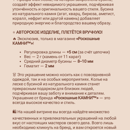
создаёт эффект невидимого украшения, подчёркивая
утончённость и оригинальность вашего стиля. Бусина
из натурального камня (агат, кварц, бирюза, аметист,
коралл, нефрит или другой камень) добавляет
природную энергию и благородство вашему образу.
⭐
АВТОРСКОЕ ИЗДЕЛИЕ, ПЛЕТЁТСЯ ВРУЧНУЮ!
🔥 Эксклюзив, только в магазине
«Роскошные
КАМНИ™»
!
Регулировка длины —
+5 см
(за счёт цепочки)
Вес — 2 г (камень от 11 карат)
Средний диаметр бусины —
8–10 мм
Гематит —
2 мм
👗 Это украшение можно носить как с повседневной
одеждой, так и на особых мероприятиях. Колье на
леске с бусиной из натурального камня станет
прекрасным подарком для близких людей,
подчёркивая вашу заботу и внимание к деталям.
Украшение от бренда
«Роскошные КАМНИ™»
— это
всегда высокое качество и стиль.
🛍️ На нашей витрине вы всегда найдёте множество
качественных и привлекательных украшений на любой
вкус от настоящих мастеров своего дела. Всего лишь
необходимо кликнуть на бренд, и вам откроется новый