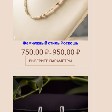
о
в
а
р
а
.
Жемчужный стиль Роскошь
750,00
₽
950,00
₽
Диапазон
–
цен:
750,00 ₽
ВЫБЕРИТЕ ПАРАМЕТРЫ
–
950,00 ₽