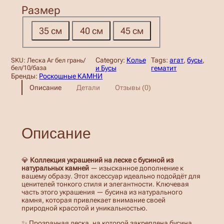
Размер
35 см
40 см
45 см
Category:
Колье
Tags:
агат
, 
бусы
, 
SKU:
Леска Аг бел грань/
бел/10/база
и Бусы
гематит
Бренды:
Роскошные КАМНИ
Описание
Детали
Отзывы (0)
Описание
💎
Коллекция украшений на леске с бусиной из
натуральных камней
— изысканное дополнение к
вашему образу. Этот аксессуар идеально подойдёт для
ценителей тонкого стиля и элегантности. Ключевая
часть этого украшения — бусина из натурального
камня, которая привлекает внимание своей
природной красотой и уникальностью.
✨ Прозрачная леска, на которой закреплена бусина,