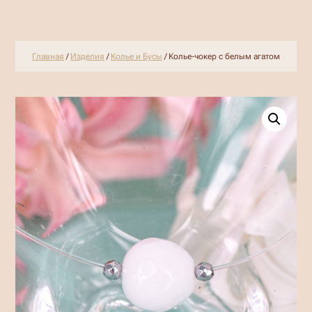
Главная
/
Изделия
/
Колье и Бусы
/ Колье-чокер с белым агатом