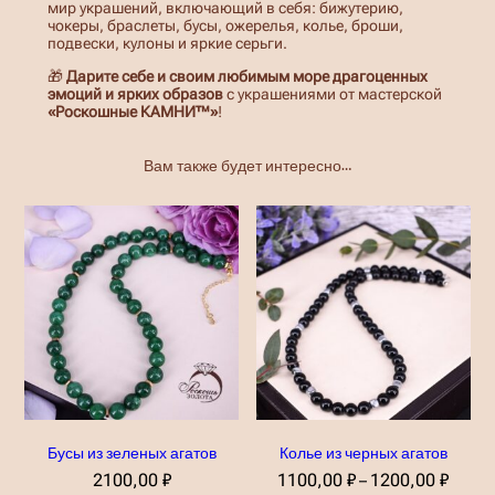
мир украшений, включающий в себя: бижутерию,
чокеры, браслеты, бусы, ожерелья, колье, броши,
подвески, кулоны и яркие серьги.
🎁
Дарите себе и своим любимым море драгоценных
эмоций и ярких образов
с украшениями от мастерской
«Роскошные КАМНИ™»
!
Вам также будет интересно…
Бусы из зеленых агатов
Колье из черных агатов
Д
2100,00
₽
1100,00
₽
1200,00
₽
–
и