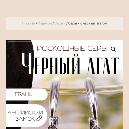
Главная
/
Изделия
/
Серьги
/ Серьги с черным агатом