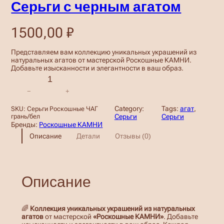
Серьги с черным агатом
1500,00
₽
Представляем вам коллекцию уникальных украшений из
натуральных агатов от мастерской Роскошные КАМНИ.
Добавьте изысканности и элегантности в ваш образ.
К
о
−
+
л
и
Category:
Tags:
агат
, 
SKU:
Серьги Роскошные ЧАГ
ч
грань/бел
Серьги
Серьги
е
Бренды:
Роскошные КАМНИ
с
Описание
Детали
Отзывы (0)
т
в
о
т
о
Описание
в
а
р
а
🌈
Коллекция уникальных украшений из натуральных
С
агатов
от мастерской
«Роскошные КАМНИ»
. Добавьте
е