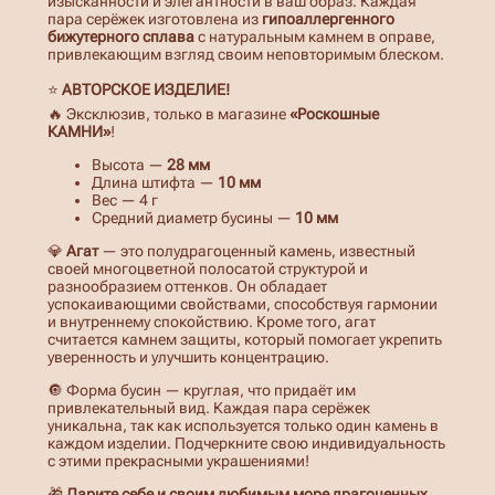
изысканности и элегантности в ваш образ. Каждая
р
пара серёжек изготовлена из
гипоаллергенного
ь
бижутерного сплава
с натуральным камнем в оправе,
г
привлекающим взгляд своим неповторимым блеском.
и
с
⭐
АВТОРСКОЕ ИЗДЕЛИЕ!
ч
е
🔥 Эксклюзив, только в магазине
«Роскошные
р
КАМНИ»
!
н
Высота —
28 мм
ы
Длина штифта —
10 мм
м
Вес — 4 г
а
Средний диаметр бусины —
10 мм
г
а
💎
Агат
— это полудрагоценный камень, известный
т
своей многоцветной полосатой структурой и
о
разнообразием оттенков. Он обладает
м
успокаивающими свойствами, способствуя гармонии
и внутреннему спокойствию. Кроме того, агат
считается камнем защиты, который помогает укрепить
уверенность и улучшить концентрацию.
🔘 Форма бусин — круглая, что придаёт им
привлекательный вид. Каждая пара серёжек
уникальна, так как используется только один камень в
каждом изделии. Подчеркните свою индивидуальность
с этими прекрасными украшениями!
🎁
Дарите себе и своим любимым море драгоценных