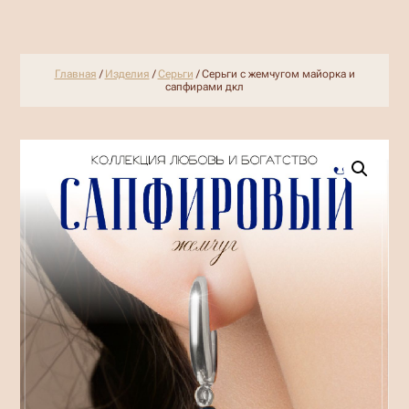
Главная
/
Изделия
/
Серьги
/ Серьги с жемчугом майорка и
сапфирами дкл