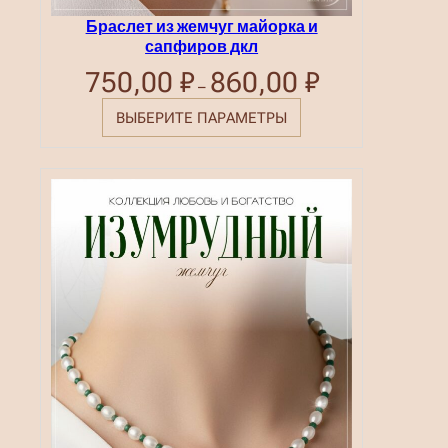
Браслет из жемчуг майорка и
сапфиров дкл
750,00
₽
860,00
₽
Диапазон
–
цен:
750,00 ₽
ВЫБЕРИТЕ ПАРАМЕТРЫ
–
860,00 ₽