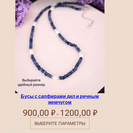
Бусы с сапфирами дкл и речным
жемчугом
900,00
₽
1200,00
₽
Диапазон
–
цен:
900,00 ₽
ВЫБЕРИТЕ ПАРАМЕТРЫ
–
1200,00 ₽