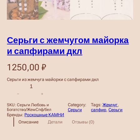
Серьги с жемчугом майорка
и сапфирами дкл
1250,00
₽
Cерьги из жемчуга майорки с сапфирами дкл
К
о
−
+
л
и
Category:
Tags:
Жемчуг
, 
SKU:
Серьги Любовь и
ч
Богатство/ЖемСпф/бел
Серьги
сапфир
, 
Серьги
е
Бренды:
Роскошные КАМНИ
с
Описание
Детали
Отзывы (0)
т
в
о
т