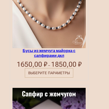
Бусы из жемчуга майорка с
сапфирами дкл
1650,00
₽
1850,00
₽
Диапазон
–
цен:
1650,00 ₽
ВЫБЕРИТЕ ПАРАМЕТРЫ
–
1850,00 ₽