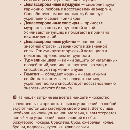
с
Деклассированные изумруды
— символизируют
а
гармонию, любовь и восстановление энергии.
п
Способствуют эмоциональному балансу и
ф
укреплению сердечной чакры
и
Деклассированные сапфиры
— приносят
р
мудрость, защиту и внутренний покой.
а
Усиливают интуицию и помогают в принятии
м
важных решений
и
Деклассированные рубины
— наполняют
д
энергией страсти, уверенности и жизненной
к
силы. Стимулируют творческий потенциал и
л
помогают преодолевать трудности
Турмалины шерл
— камни защиты от негативных
воздействий, усиливают внутреннюю силу и
способствуют гармонии в душе
Гематит
— обладает мощными защитными
свойствами, помогает сосредоточиться,
укрепляет волю и способствует восстановлению
энергетического баланса
🛍️ На нашей витрине вы всегда найдёте множество
качественных и привлекательных украшений на любой
вкус от настоящих мастеров своего дела. Всего лишь
необходимо кликнуть на наш магазин, и вам откроется
новый мир украшений, включающий в себя:
бижутерию, чокеры, браслеты, бусы, ожерелья, колье,
броши, подвески, кулоны и яркие серьги.