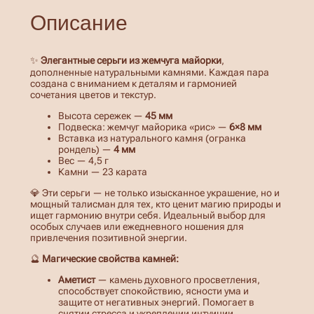
о
Описание
в
а
р
а
✨
Элегантные серьги из жемчуга майорки
,
С
дополненные натуральными камнями. Каждая пара
е
создана с вниманием к деталям и гармонией
р
сочетания цветов и текстур.
ь
г
Высота сережек —
45 мм
и
Подвеска: жемчуг майорика «рис» —
6×8 мм
с
Вставка из натурального камня (огранка
ж
рондель) —
4 мм
е
Вес — 4,5 г
м
Камни — 23 карата
ч
у
💎 Эти серьги — не только изысканное украшение, но и
г
мощный талисман для тех, кто ценит магию природы и
о
ищет гармонию внутри себя. Идеальный выбор для
м
особых случаев или ежедневного ношения для
м
привлечения позитивной энергии.
а
й
🔮
Магические свойства камней:
о
р
Аметист
— камень духовного просветления,
к
способствует спокойствию, ясности ума и
а
защите от негативных энергий. Помогает в
и
снятии стресса и укреплении интуиции