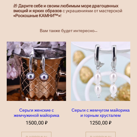
🎁
Дарите себе и своим любимым море драгоценных
эмоций и ярких образов
с украшениями от мастерской
«Роскошные КАМНИ™»
!
Вам также будет интересно…
Серьги женские с
Серьги с жемчугом майорика
жемчужиной майорика
и горным хрусталем
1500,00
₽
1250,00
₽