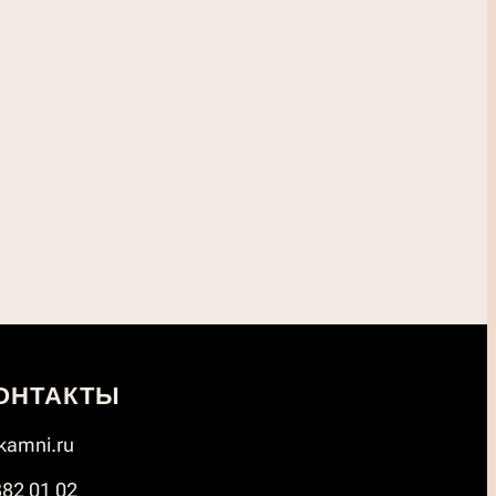
ОНТАКТЫ
amni.ru
382 01 02