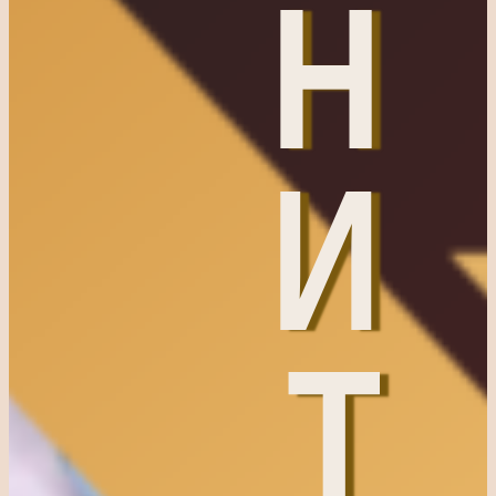
Н
И
Т