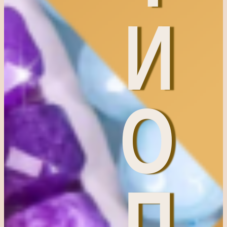
И
О
П