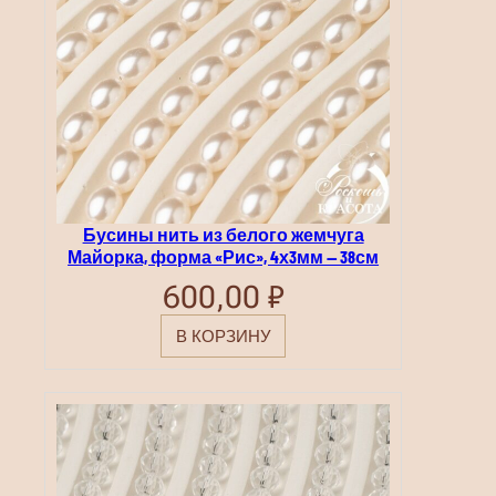
Бусины нить из белого жемчуга
Майорка, форма «Рис», 4х3мм — 38см
600,00
₽
В КОРЗИНУ