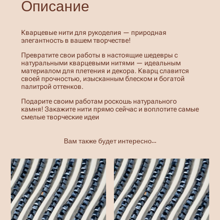
Описание
о
в
а
р
Кварцевые нити для рукоделия — природная
а
элегантность в вашем творчестве!
Б
у
Превратите свои работы в настоящие шедевры с
с
натуральными кварцевыми нитями — идеальным
и
материалом для плетения и декора. Кварц славится
н
своей прочностью, изысканным блеском и богатой
ы
палитрой оттенков.
н
и
Подарите своим работам роскошь натурального
т
камня! Закажите нити прямо сейчас и воплотите самые
ь
смелые творческие идеи
К
в
а
Вам также будет интересно…
р
ц
4
м
м
,
о
г
р
а