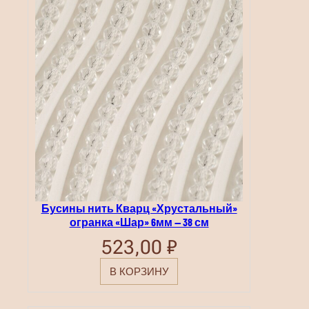
Бусины нить Кварц «Хрустальный»
огранка «Шар» 6мм — 38 см
523,00
₽
В КОРЗИНУ