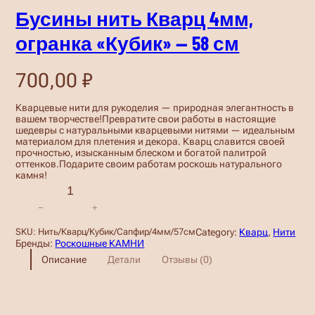
Бусины нить Кварц 4мм,
огранка «Кубик» — 58 см
700,00
₽
Кварцевые нити для рукоделия — природная элегантность в
вашем творчестве!Превратите свои работы в настоящие
шедевры с натуральными кварцевыми нитями — идеальным
материалом для плетения и декора. Кварц славится своей
прочностью, изысканным блеском и богатой палитрой
оттенков.Подарите своим работам роскошь натурального
камня!
К
о
−
+
л
и
Category:
Кварц
, 
Нити
SKU:
Нить/Кварц/Кубик/Сапфир/4мм/57см
ч
Бренды:
Роскошные КАМНИ
е
Описание
Детали
Отзывы (0)
с
т
в
о
т