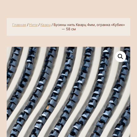
Главная
/
Нити
/
Кварц
/ Бусины нить Кварц 4мм, огранка «Кубик»
— 58 см