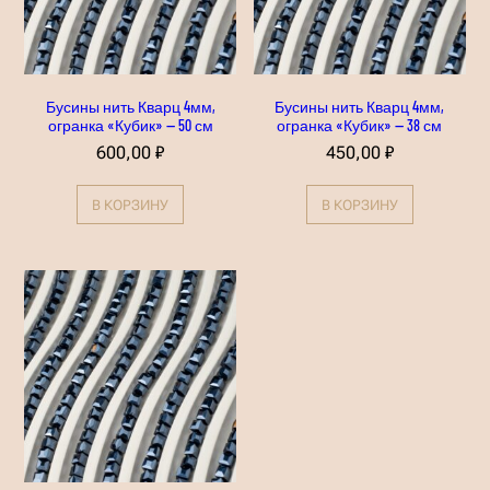
н
к
а
"
К
у
Бусины нить Кварц 4мм,
Бусины нить Кварц 4мм,
б
огранка «Кубик» — 50 см
огранка «Кубик» — 38 см
и
к
600,00
₽
450,00
₽
"
—
5
В КОРЗИНУ
В КОРЗИНУ
8
с
м