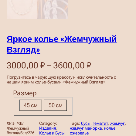
Яркое колье «Жемчужный
Взгляд»
Д
3000,00
₽
–
3600,00
₽
и
Погрузитесь в чарующую красоту и исключительность с
нашим ярким колье-бусами «Жемчужный Взгляд».
а
Размер
п
а
45 см
50 см
з
о
Category:
Tags:
бусы
, 
гематит
, 
Жемчуг
, 
SKU:
РЖ/
Изделия
, 
жемчуг майорка
, 
колье
, 
Жемчужный
н
Взгляд/бел/226
Колье и Бусы
ожерелье