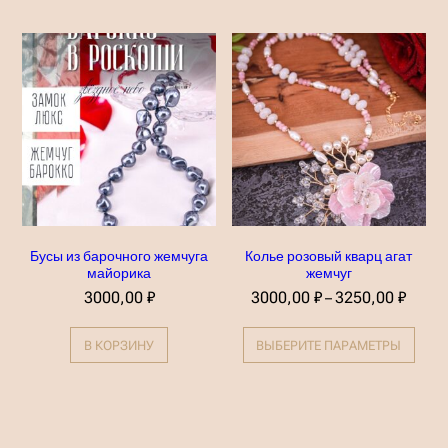
Бусы из барочного жемчуга
Колье розовый кварц агат
майорика
жемчуг
Д
3000,00
₽
3000,00
₽
3250,00
₽
–
и
Э
а
т
п
В КОРЗИНУ
ВЫБЕРИТЕ ПАРАМЕТРЫ
о
а
т
з
т
о
о
н
в
ц
а
е