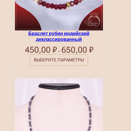
а
.
Браслет рубин индийский
деклассированный
450,00
₽
650,00
₽
Диапазон
–
цен:
450,00 ₽
ВЫБЕРИТЕ ПАРАМЕТРЫ
–
650,00 ₽