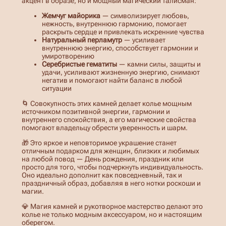
акцент в образе, но и мощный магический талисман:
–
Жемчуг майорика
— символизирует любовь,
3
нежность, внутреннюю гармонию, помогает
раскрыть сердце и привлекать искренние чувства
6
Натуральный перламутр
— усиливает
внутреннюю энергию, способствует гармонии и
0
умиротворению
Серебристые гематиты
— камни силы, защиты и
0
удачи, усиливают жизненную энергию, снимают
негатив и помогают найти баланс в любой
,
ситуации
0
🌀 Совокупность этих камней делает колье мощным
источником позитивной энергии, гармонии и
0
внутреннего спокойствия, а его магические свойства
помогают владельцу обрести уверенность и шарм.
🎁 Это яркое и неповторимое украшение станет
отличным подарком для женщин, близких и любимых
₽
на любой повод — День рождения, праздник или
просто для того, чтобы подчеркнуть индивидуальность.
Оно идеально дополнит как повседневный, так и
праздничный образ, добавляя в него нотки роскоши и
магии.
💎 Магия камней и рукотворное мастерство делают это
колье не только модным аксессуаром, но и настоящим
оберегом.