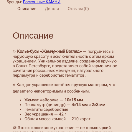
Бренды:
Роскошные КАМНИ
ц
Описание
Детали
Отзывы (0)
е
н
Описание
:
3
✨
Колье-бусы «Жемчужный Взгляд»
— погрузитесь в
0
чарующую красоту и исключительность с этим ярким
украшением. Уникальное изделие, созданное вручную
0
в Санкт-Петербурге, представляет собой гармоничное
сочетание роскошных жемчужин, натурального
0
перламутра и серебристых гематитов.
,
⭐ Каждое украшение плетётся вручную мастером, что
делает его неповторимым и особенным.
0
Жемчуг майорика —
10×15 мм
0
Перламутр (цилиндр) —
4×14 мм
и
2×3 мм
Гематиты серебристые
Вес украшения — 42 г
Общая масса камней — 210 карат
₽
🪷 Это эксклюзивное украшение — не только яркий