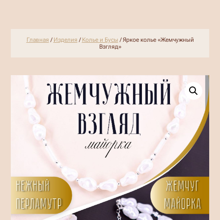
Главная
/
Изделия
/
Колье и Бусы
/ Яркое колье «Жемчужный
Взгляд»