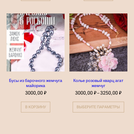
Бусы из барочного жемчуга
Колье розовый кварц агат
майорика
жемчуг
Д
3000,00
₽
3000,00
₽
3250,00
₽
–
и
Э
а
т
п
В КОРЗИНУ
ВЫБЕРИТЕ ПАРАМЕТРЫ
о
а
т
з
т
о
о
н
в
ц
а