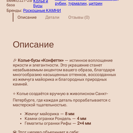
Бмикс/221-25/
Колье и
рубин
, 
турмалин
, 
цитрин
база
Бусы
н
Бренды:
Роскошные КАМНИ
:
Описание
Детали
Отзывы (0)
1
8
Описание
0
0
🎉
Колье-бусы «Конфетти»
— истинное воплощение
,
яркости и элегантности. Это украшение станет
незабываемым акцентом вашего образа, благодаря
многообразию насыщенных оттенков, воссозданных
0
из жемчуга майорика и благородных природных
камней.
0
⭐ Колье создаётся вручную в живописном Санкт-
Петербурге, где каждая деталь прорабатывается с
₽
мастерской тщательностью.
Жемчуг майорика —
8 мм
–
Камни огранки Рондель —
4 мм
Гематиты огранки Рифы —
2×4 мм
2
💎 Этот шедевр объединяет в себе: