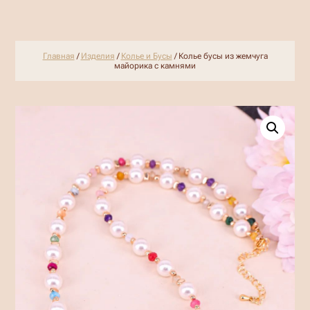
Главная
/
Изделия
/
Колье и Бусы
/ Колье бусы из жемчуга
майорика с камнями