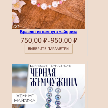
а
.
Браслет из жемчуга майорика
750,00
₽
950,00
₽
Диапазон
–
цен:
750,00 ₽
ВЫБЕРИТЕ ПАРАМЕТРЫ
–
950,00 ₽