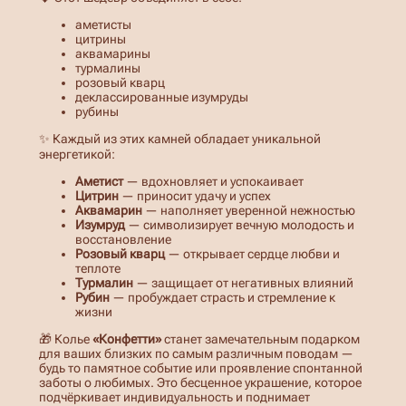
5
аметисты
0
цитрины
аквамарины
0
турмалины
розовый кварц
,
деклассированные изумруды
рубины
0
✨ Каждый из этих камней обладает уникальной
0
энергетикой:
Аметист
— вдохновляет и успокаивает
Цитрин
— приносит удачу и успех
Аквамарин
— наполняет уверенной нежностью
₽
Изумруд
— символизирует вечную молодость и
восстановление
Розовый кварц
— открывает сердце любви и
теплоте
Турмалин
— защищает от негативных влияний
Рубин
— пробуждает страсть и стремление к
жизни
🎁 Колье
«Конфетти»
станет замечательным подарком
для ваших близких по самым различным поводам —
будь то памятное событие или проявление спонтанной
заботы о любимых. Это бесценное украшение, которое
подчёркивает индивидуальность и поднимает