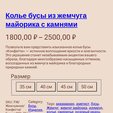
Колье бусы из жемчуга
майорика с камнями
Д
1800,00
₽
–
2500,00
₽
и
Позвольте вам представить изысканное колье бусы
«Конфетти» — истинное воплощение яркости и элегантности.
а
Это украшение станет незабываемым акцентом вашего
образа, благодаря многообразию насыщенных оттенков,
п
воссозданных из жемчуга майорика и благородных
природных камней.
а
Размер
з
о
35 см
40 см
45 см
50 см
н
ц
Category:
SKU:
РЖ/
Tags:
аквамарин
, 
аметист
, 
бусы
, 
Бусы
, 
Жемчужное/
Жемчуг
, 
жемчуг майорка
, 
изумруд
, 
Изделия
, 
Конфетти/
е
колье
, 
ожерелье
, 
розовый кварц
, 