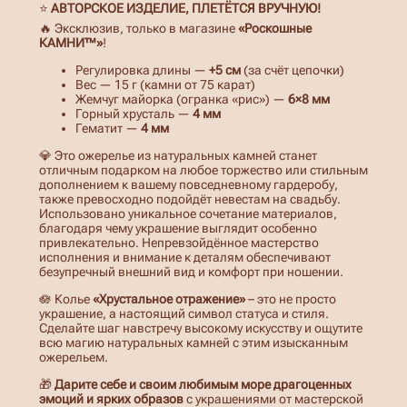
0
⭐
АВТОРСКОЕ ИЗДЕЛИЕ, ПЛЕТЁТСЯ ВРУЧНУЮ!
🔥 Эксклюзив, только в магазине
«Роскошные
,
КАМНИ™»
!
0
Регулировка длины —
+5 см
(за счёт цепочки)
Вес — 15 г (камни от 75 карат)
0
Жемчуг майорка (огранка «рис») —
6×8 мм
Горный хрусталь —
4 мм
Гематит —
4 мм
💎 Это ожерелье из натуральных камней станет
₽
отличным подарком на любое торжество или стильным
дополнением к вашему повседневному гардеробу,
–
также превосходно подойдёт невестам на свадьбу.
Использовано уникальное сочетание материалов,
1
благодаря чему украшение выглядит особенно
привлекательно. Непревзойдённое мастерство
5
исполнения и внимание к деталям обеспечивают
безупречный внешний вид и комфорт при ношении.
0
🪷 Колье
«Хрустальное отражение»
– это не просто
0
украшение, а настоящий символ статуса и стиля.
Сделайте шаг навстречу высокому искусству и ощутите
,
всю магию натуральных камней с этим изысканным
ожерельем.
0
🎁
Дарите себе и своим любимым море драгоценных
0
эмоций и ярких образов
с украшениями от мастерской