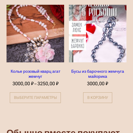
Колье розовый кварц агат
Бусы из барочного жемчуга
жемчуг
майорика
Д
3000,00
₽
3250,00
₽
3000,00
₽
–
и
Э
а
т
п
ВЫБЕРИТЕ ПАРАМЕТРЫ
В КОРЗИНУ
о
а
т
з
т
о
о
н
в
ц
а
е
р
Обычно вместе покупают
н