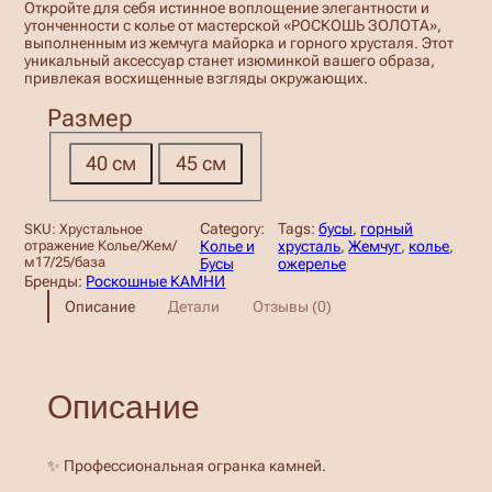
и
Откройте для себя истинное воплощение элегантности и
утонченности с колье от мастерской «РОСКОШЬ ЗОЛОТА»,
а
выполненным из жемчуга майорка и горного хрусталя. Этот
уникальный аксессуар станет изюминкой вашего образа,
п
привлекая восхищенные взгляды окружающих.
а
Размер
з
40 см
45 см
о
н
Category:
Tags:
бусы
, 
горный
SKU:
Хрустальное
ц
Колье и
хрусталь
, 
Жемчуг
, 
колье
, 
отражение Колье/Жем/
м17/25/база
Бусы
ожерелье
Бренды:
Роскошные КАМНИ
е
Описание
Детали
Отзывы (0)
н
:
1
Описание
2
5
✨ Профессиональная огранка камней.