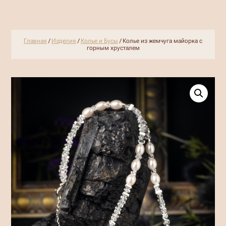
Главная
/
Изделия
/
Колье и Бусы
/ Колье из жемчуга майорка с
горным хрусталем