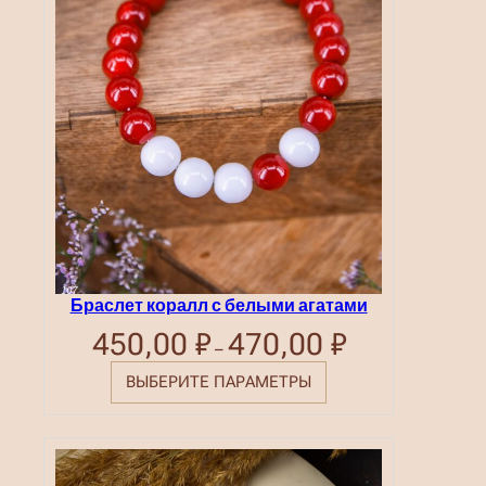
а
н
и
ц
е
т
о
в
а
р
а
.
Браслет коралл с белыми агатами
450,00
₽
470,00
₽
Диапазон
–
цен:
450,00 ₽
ВЫБЕРИТЕ ПАРАМЕТРЫ
–
470,00 ₽