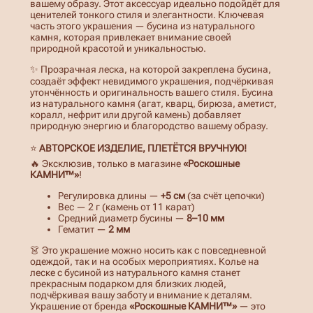
вашему образу. Этот аксессуар идеально подойдёт для
ценителей тонкого стиля и элегантности. Ключевая
часть этого украшения — бусина из натурального
камня, которая привлекает внимание своей
природной красотой и уникальностью.
✨ Прозрачная леска, на которой закреплена бусина,
создаёт эффект невидимого украшения, подчёркивая
утончённость и оригинальность вашего стиля. Бусина
из натурального камня (агат, кварц, бирюза, аметист,
коралл, нефрит или другой камень) добавляет
природную энергию и благородство вашему образу.
⭐
АВТОРСКОЕ ИЗДЕЛИЕ, ПЛЕТЁТСЯ ВРУЧНУЮ!
🔥 Эксклюзив, только в магазине
«Роскошные
КАМНИ™»
!
Регулировка длины —
+5 см
(за счёт цепочки)
Вес — 2 г (камень от 11 карат)
Средний диаметр бусины —
8–10 мм
Гематит —
2 мм
👗 Это украшение можно носить как с повседневной
одеждой, так и на особых мероприятиях. Колье на
леске с бусиной из натурального камня станет
прекрасным подарком для близких людей,
подчёркивая вашу заботу и внимание к деталям.
Украшение от бренда
«Роскошные КАМНИ™»
— это