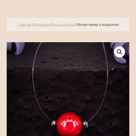
Главная
/
Изделия
/
Колье и Бусы
/ Колье-чокер с кораллом