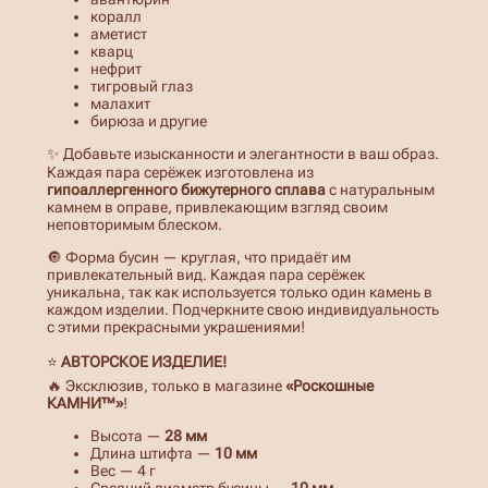
г
коралл
и
аметист
с
кварц
т
нефрит
и
тигровый глаз
г
малахит
р
бирюза и другие
о
в
✨ Добавьте изысканности и элегантности в ваш образ.
ы
Каждая пара серёжек изготовлена из
м
гипоаллергенного бижутерного сплава
с натуральным
г
камнем в оправе, привлекающим взгляд своим
л
неповторимым блеском.
а
з
🔘 Форма бусин — круглая, что придаёт им
о
привлекательный вид. Каждая пара серёжек
м
уникальна, так как используется только один камень в
каждом изделии. Подчеркните свою индивидуальность
с этими прекрасными украшениями!
⭐
АВТОРСКОЕ ИЗДЕЛИЕ!
🔥 Эксклюзив, только в магазине
«Роскошные
КАМНИ™»
!
Высота —
28 мм
Длина штифта —
10 мм
Вес — 4 г
Средний диаметр бусины —
10 мм