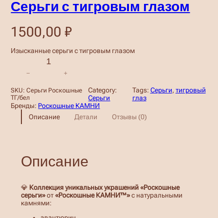
Серьги с тигровым глазом
1500,00
₽
Изысканные серьги с тигровым глазом
К
о
−
+
л
и
Category:
Tags:
Серьги
, 
тигровый
SKU:
Серьги Роскошные
ч
ТГ/бел
Серьги
глаз
е
Бренды:
Роскошные КАМНИ
с
Описание
Детали
Отзывы (0)
т
в
о
т
о
Описание
в
а
р
а
💎
Коллекция уникальных украшений «Роскошные
С
серьги»
от
«Роскошные КАМНИ™»
с натуральными
е
камнями:
р
ь
авантюрин