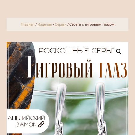
Главная
/
Изделия
/
Серьги
/ Серьги с тигровым глазом