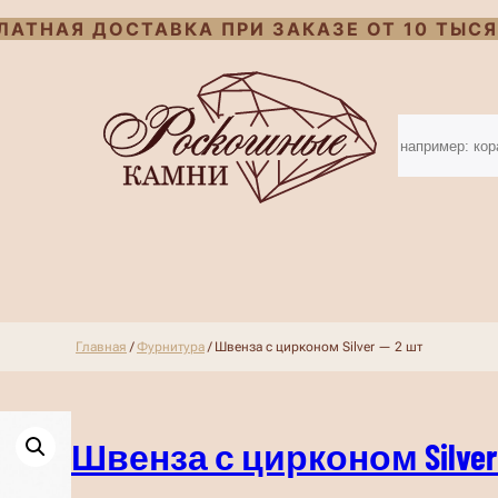
ЛАТНАЯ ДОСТАВКА ПРИ ЗАКАЗЕ ОТ 10 ТЫСЯ
S
e
a
r
c
h
Главная
/
Фурнитура
/ Швенза с цирконом Silver — 2 шт
Швенза с цирконом Silver