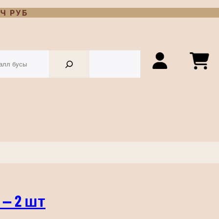
Ч РУБ
 — 2 шт