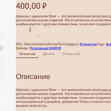
400,00
₽
Швенза с цирконом Silver — это великолепный аксессуар 
дополнением ваших изделий. Изготовленная из качествен
комбинируется с другими элементами, позволяя создават
К
о
−
+
л
и
Category:
Фурнитура
Tags:
фу
SKU:
Швенза/Циркон/Белая/2шт
ч
Бренды:
Роскошные КАМНИ
е
Описание
Детали
Отзывы (0)
с
т
в
о
т
Описание
о
в
а
р
Швенза с цирконом Silver — это великолепный аксессуар 
а
дополнением ваших изделий. Изготовленная из качествен
Ш
комбинируется с другими элементами, позволяя создават
в
использованный в дизайне, добавляет блеск и элегантност
е
вашему творчеству.
н
з