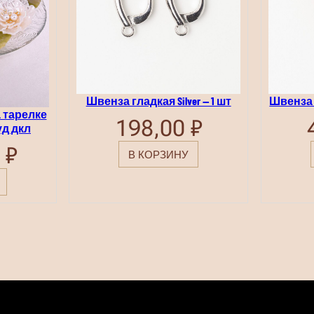
Швенза гладкая Silver — 1 шт
Швенза с
 тарелке
198,00
₽
уд дкл
0
₽
В КОРЗИНУ