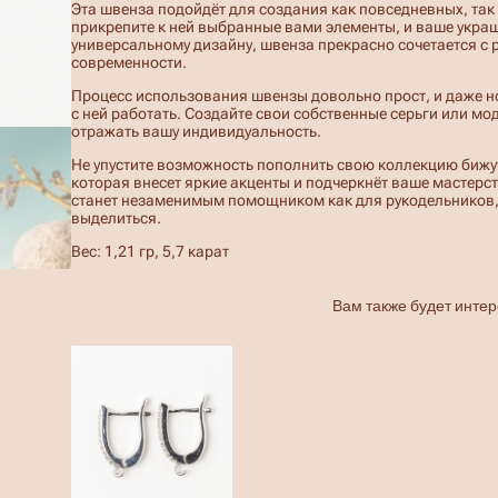
Эта швенза подойдёт для создания как повседневных, так
а
прикрепите к ней выбранные вами элементы, и ваше украш
с
универсальному дизайну, швенза прекрасно сочетается с 
ц
современности.
и
р
Процесс использования швензы довольно прост, и даже но
к
с ней работать. Создайте свои собственные серьги или мо
о
отражать вашу индивидуальность.
н
о
Не упустите возможность пополнить свою коллекцию бижу
м
которая внесет яркие акценты и подчеркнёт ваше мастерст
S
станет незаменимым помощником как для рукодельников,
i
выделиться.
l
v
Вес: 1,21 гр, 5,7 карат
e
r
—
Вам также будет инте
2
ш
т